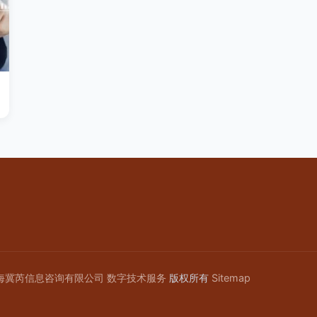
海冀芮信息咨询有限公司
数字技术服务
版权所有
Sitemap