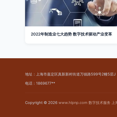
2022年制造业七大趋势 数字技术驱动产业变革
地址：上海市嘉定区真新新村街道万镇路599号2幢5层J
电话：1869677**
Copyright © 2026
www.hlpnp.com
数字技术服务
上