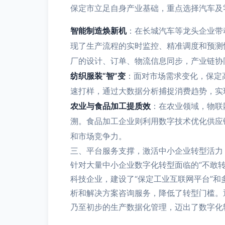
保定市立足自身产业基础，重点选择汽车及
智能制造焕新机
：在长城汽车等龙头企业带
现了生产流程的实时监控、精准调度和预测
厂的设计、订单、物流信息同步，产业链协
纺织服装“智”变
：面对市场需求变化，保定
速打样，通过大数据分析捕捉消费趋势，实
农业与食品加工提质效
：在农业领域，物联
溯。食品加工企业则利用数字技术优化供应
和市场竞争力。
三、平台服务支撑，激活中小企业转型活力
针对大量中小企业数字化转型面临的“不敢
科技企业，建设了“保定工业互联网平台”和
析和解决方案咨询服务，降低了转型门槛。
乃至初步的生产数据化管理，迈出了数字化