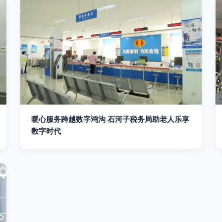
暖心服务跨越数字鸿沟 石河子税务局助老人乐享
数字时代