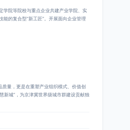
定学院等院校与重点企业共建产业学院、实
能的复合型“新工匠”。开展面向企业管理
品质量，更是在重塑产业组织模式、价值创
慧新城”，为京津冀世界级城市群建设贡献独