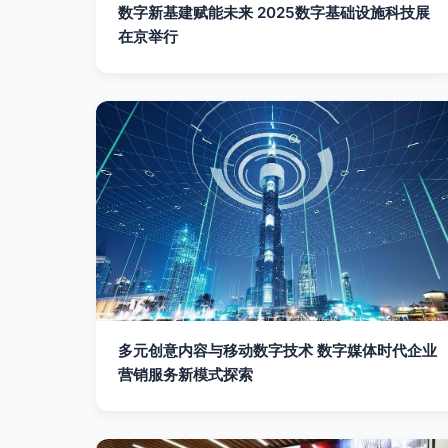
数字新基建赋能未来 2025数字基础设施科技展
在京举行
多元创意内容与移动数字技术 数字媒体时代企业
营销服务新模式探索