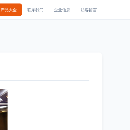
产品大全
联系我们
企业信息
访客留言