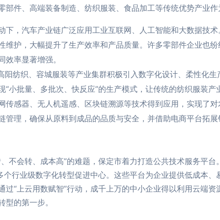
零部件、高端装备制造、纺织服装、食品加工等传统优势产业作
动下，汽车产业链广泛应用工业互联网、人工智能和大数据技术
性维护，大幅提升了生产效率和产品质量。许多零部件企业也纷
同效率显著增强。
高阳纺织、容城服装等产业集群积极引入数字化设计、柔性化生
现“小批量、多批次、快反应”的生产模式，让传统的纺织服装产
网传感器、无人机遥感、区块链溯源等技术得到应用，实现了对
链管理，确保从原料到成品的品质与安全，并借助电商平台拓展销
转、不会转、成本高”的难题，保定市着力打造公共技术服务平台
多个行业级数字化转型促进中心。这些平台为企业提供低成本、易
通过“上云用数赋智”行动，成千上万的中小企业得以利用云端资
转型的第一步。