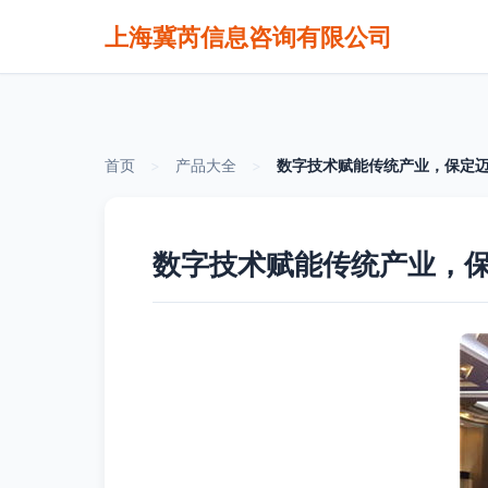
上海冀芮信息咨询有限公司
首页
>
产品大全
>
数字技术赋能传统产业，保定
数字技术赋能传统产业，