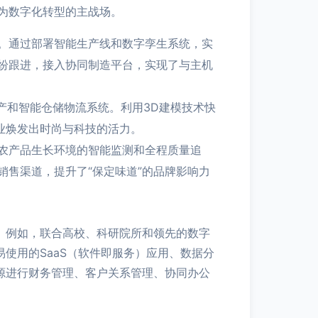
为数字化转型的主战场。
。通过部署智能生产线和数字孪生系统，实
纷跟进，接入协同制造平台，实现了与主机
产和智能仓储物流系统。利用3D建模技术快
业焕发出时尚与科技的活力。
农产品生长环境的智能监测和全程质量追
售渠道，提升了“保定味道”的品牌影响力
。例如，联合高校、科研院所和领先的数字
使用的SaaS（软件即服务）应用、数据分
源进行财务管理、客户关系管理、协同办公