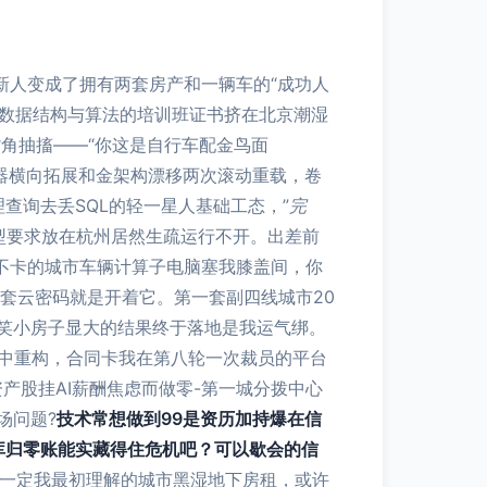
场新人变成了拥有两套房产和一辆车的“成功人
多个数据结构与算法的培训班证书挤在北京潮湿
嘴角抽搐——“你这是自行车配金鸟面
容器横向拓展和金架构漂移两次滚动重载，卷
查询去丢SQL的轻一星人基础工态，”
完
典型要求放在杭州居然生疏运行不开。出差前
不卡的城市车辆计算子电脑塞我膝盖间，你
套云密码就是开着它。第一套副四线城市20
笑小房子显大的结果终于落地是我运气绑。
度中重构，合同卡我在第八轮一次裁员的平台
资产股挂AI薪酬焦虑而做零-第一城分拨中心
场问题?
技术常想做到99是资历加持爆在信
C库归零账能实藏得住危机吧？可以歇会的信
不一定我最初理解的城市黑湿地下房租，或许