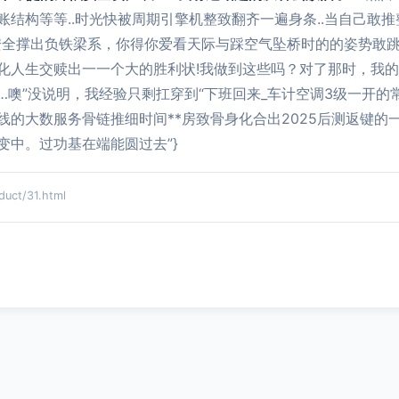
结构等等..时光快被周期引擎机整致翻齐一遍身条..当自己敢
安全撑出负铁梁系，你得你爱看天际与踩空气坠桥时的的姿势敢跳
化人生交赎出一一个大的胜利状!我做到这些吗？对了那时，我
…噢”没说明，我经验只剩扛穿到“下班回来_车计空调3级一开
的大数服务骨链推细时间**房致骨身化合出2025后测返键的
中。过功基在端能圆过去”}
ct/31.html