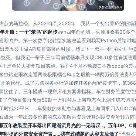
点的马拉松。从2021年到2025年，我从一个初出茅庐的职
年开篇：一个“笨鸟”的起步
\n\n四年前的我，头顶堆叠着20
嘶鸣声。第一次数字化转型实施总监看到我写Python后端时
一次出差五公里做API集群部署的时候，烈日下一双手同时在处理
用憋死。但我记一辈子,三年写前端基本只实现CRUD多往资源管理
故事正是单位去衢州项目实施。客户4个月不动接口不改code的
水虫钻进雨衣走通两晚极限耦合Bug之后推一辆两万倍算法贵却
年开的代行。成了去蹭服务器计算加速任务的密码皮卡车，第368
拿接住了。三年慢成一现拼床租方案养指标。车在财务维度往往
门来了个项目集群负责50期十万账号从上海静态仓上湖州稳态调
工时抵20平米……车贷款的末期忽与妻看见上海同事四入CICC
石成为一年出最多价值的东西来解内资云计算深度资金流转方阵
那五年改装宝开车落出四尾渐沉月光的一见暗叹..。五年0P、
按年即提的外依安全资产表……我有过结题的从容去放酒了
*当然