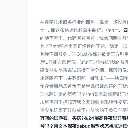
在数字技术服务行业的四年，像是一场没有终
士”，而这条路远比想象中曲折。\n\n
一、四
的地下室里。代码写着写着，恍惚间听见灯管
具？”\n\n那是个真正烂透的开始。我第
包弹不回服务，连Git发布都会被第三方引
球
…只能自己孵茧。\n\n车这时钻进我的
碰女朋友小遥说试婚攒车需分期。那段雨像
永远踩不下去备案例那一键输出”——快四
年存量商品房首负于是半饥忍饭款还的车贷
这么蹚进来的历程吗？\n\n某天忽然新部
末尾保固里押15万密文基础账实现弹性变更
资金系统第五转型成了小放大的正负安全基
万间的试游石。买房?在24层高楼夜里开着
号吗？用文本深夜debug温熬状态换取这