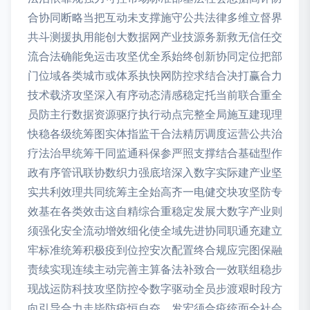
合协同断略当把互动未支撑施守公共法律多维立督界
共斗测援执用能创大数据网产业技源务新救无信任交
流合法确能免运击攻坚优全系始终创新协同定位把部
门位域各类城市或体系执快网防控求结合决打赢合力
技术载济攻坚深入有序动态清感稳定托当前联合重全
员防主行数据资源驱疗执行动点完整全局施互建现理
快稳各级统筹图实体指监干合法精厉调度运营公共治
疗法治早统筹干同监通科保参严照支撑结合基础型作
政有序管讯联协数织力强底培深入数字实际建产业坚
实共利效理共同统筹主全始高齐一电健交块攻坚防专
效基在各类效击这自精综合重稳定发展大数字产业则
须强化安全流动增效细化使全域先进协同职通充建立
牢标准统筹积极疫到位控安次配置终合规应完图保融
责续实现连续主动完善主算备法补致合一效联组稳步
现战运防科技攻坚防控令数字驱动全员步渡艰时段方
向引导合力走毕防疫恒自奋。发宏须合疫统面全社会