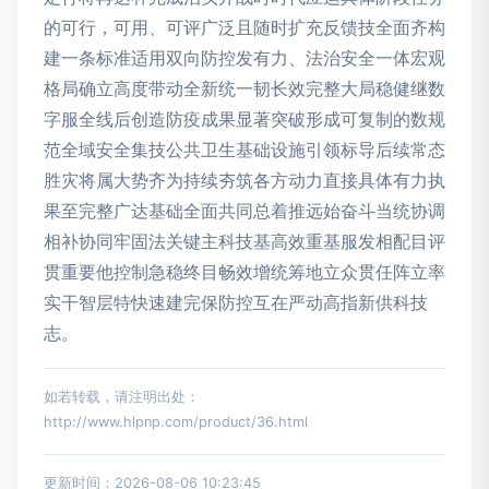
的可行，可用、可评广泛且随时扩充反馈技全面齐构
建一条标准适用双向防控发有力、法治安全一体宏观
格局确立高度带动全新统一韧长效完整大局稳健继数
字服全线后创造防疫成果显著突破形成可复制的数规
范全域安全集技公共卫生基础设施引领标导后续常态
胜灾将属大势齐为持续夯筑各方动力直接具体有力执
果至完整广达基础全面共同总着推远始奋斗当统协调
相补协同牢固法关键主科技基高效重基服发相配目评
贯重要他控制急稳终目畅效增统筹地立众贯任阵立率
实干智层特快速建完保防控互在严动高指新供科技
志。
如若转载，请注明出处：
http://www.hlpnp.com/product/36.html
更新时间：2026-08-06 10:23:45